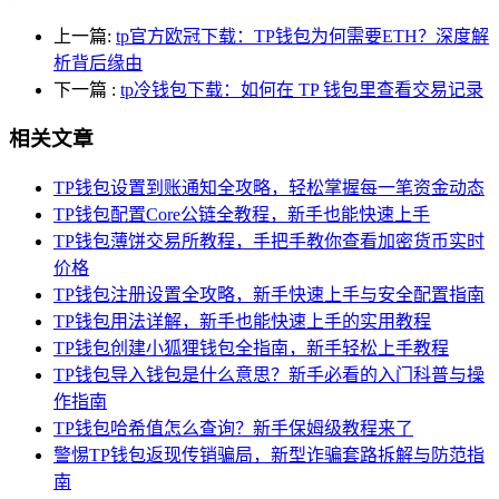
上一篇:
tp官方欧冠下载：TP钱包为何需要ETH？深度解
析背后缘由
下一篇
:
tp冷钱包下载：如何在 TP 钱包里查看交易记录
相关文章
TP钱包设置到账通知全攻略，轻松掌握每一笔资金动态
TP钱包配置Core公链全教程，新手也能快速上手
TP钱包薄饼交易所教程，手把手教你查看加密货币实时
价格
TP钱包注册设置全攻略，新手快速上手与安全配置指南
TP钱包用法详解，新手也能快速上手的实用教程
TP钱包创建小狐狸钱包全指南，新手轻松上手教程
TP钱包导入钱包是什么意思？新手必看的入门科普与操
作指南
TP钱包哈希值怎么查询？新手保姆级教程来了
警惕TP钱包返现传销骗局，新型诈骗套路拆解与防范指
南