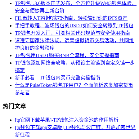
TP钱包1.3.6版本正式发布，全方位升级Web3钱包体验，
安全与便捷再上新台阶
FIL币转入TP钱包实操指南，轻松管理你的IPFS资产
手把手教程，波场钱包的USDT如何安全转移到TP钱包
TP钱包开发入门，引脚相关代码规范与安全使用指南
请遵守国家法律法规，远离虚拟货币交易活动，共同维
护良好的金融秩序
TP钱包用USDT购买BNB全流程，安全实操指南
TP钱包添加网络全攻略，从预设主流链到自定义链一步
搞定
新手必看！TP钱包内买币完整实操指南
什么是PulseToken钱包TP用户？全面解析这类加密货币
参与者
热门文章
[tp官网下载苹果]-TP钱包注入资金池的作用解析
[tp钱包下载app安卓版]-TP钱包与波厂链，开启加密世界
新征程