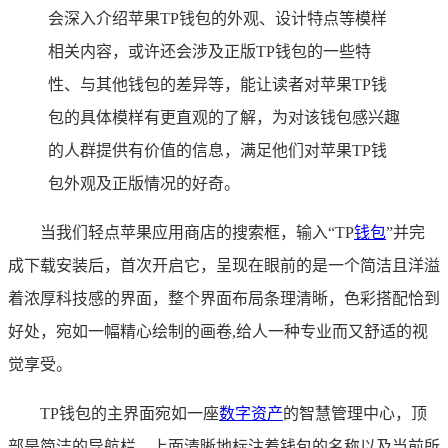
会深入介绍苹果TP钱包的外观、设计特点等模样
相关内容，或许还会涉及正版TP钱包的一些特
性、与其他钱包的差异等，能让读者对苹果TP钱
包的具体模样有更直观的了解，为对该钱包感兴趣
的人群提供有价值的信息，满足他们对苹果TP钱
包外观及正版情况的好奇。
当我们轻点苹果应用商店的搜索框，输入“TP
钱包
”并完
成下载安装后，首次开启它，呈现在眼前的是一个简洁且洋溢
着浓厚科技感的界面，整个界面布局条理清晰，色彩搭配恰到
好处，宛如一幅精心绘制的画卷,给人一种专业而又舒适的视
觉享受。
TP钱包的主界面宛如一座
数字资产
的智慧管理中心，顶
部是简洁的导航栏，上面清晰地标注着钱包的名称以及当前所