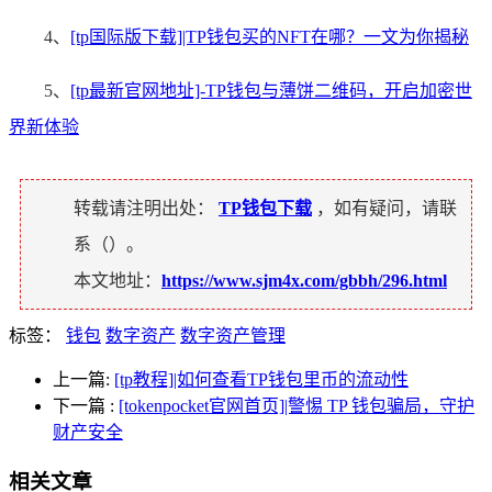
4、
[tp国际版下载]|TP钱包买的NFT在哪？一文为你揭秘
5、
[tp最新官网地址]-TP钱包与薄饼二维码，开启加密世
界新体验
转载请注明出处：
TP钱包下载
，如有疑问，请联
系（
）。
本文地址：
https://www.sjm4x.com/gbbh/296.html
标签：
钱包
数字资产
数字资产管理
上一篇:
[tp教程]|如何查看TP钱包里币的流动性
下一篇
:
[tokenpocket官网首页]|警惕 TP 钱包骗局，守护
财产安全
相关文章