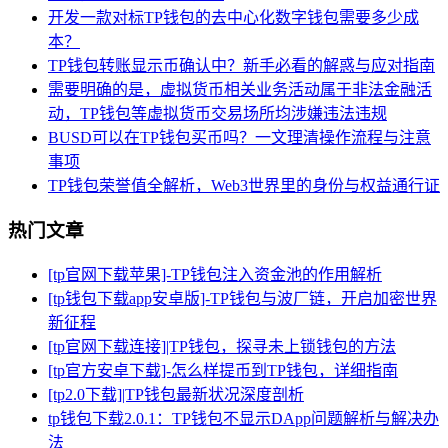
开发一款对标TP钱包的去中心化数字钱包需要多少成
本？
TP钱包转账显示币确认中？新手必看的解惑与应对指南
需要明确的是，虚拟货币相关业务活动属于非法金融活
动，TP钱包等虚拟货币交易场所均涉嫌违法违规
BUSD可以在TP钱包买币吗？一文理清操作流程与注意
事项
TP钱包荣誉值全解析，Web3世界里的身份与权益通行证
热门文章
[tp官网下载苹果]-TP钱包注入资金池的作用解析
[tp钱包下载app安卓版]-TP钱包与波厂链，开启加密世界
新征程
[tp官网下载连接]|TP钱包，探寻未上锁钱包的方法
[tp官方安卓下载]-怎么样提币到TP钱包，详细指南
[tp2.0下载]|TP钱包最新状况深度剖析
tp钱包下载2.0.1：TP钱包不显示DApp问题解析与解决办
法