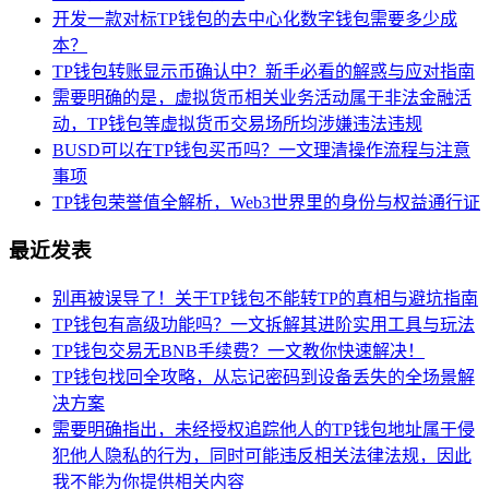
开发一款对标TP钱包的去中心化数字钱包需要多少成
本？
TP钱包转账显示币确认中？新手必看的解惑与应对指南
需要明确的是，虚拟货币相关业务活动属于非法金融活
动，TP钱包等虚拟货币交易场所均涉嫌违法违规
BUSD可以在TP钱包买币吗？一文理清操作流程与注意
事项
TP钱包荣誉值全解析，Web3世界里的身份与权益通行证
最近发表
别再被误导了！关于TP钱包不能转TP的真相与避坑指南
TP钱包有高级功能吗？一文拆解其进阶实用工具与玩法
TP钱包交易无BNB手续费？一文教你快速解决！
TP钱包找回全攻略，从忘记密码到设备丢失的全场景解
决方案
需要明确指出，未经授权追踪他人的TP钱包地址属于侵
犯他人隐私的行为，同时可能违反相关法律法规，因此
我不能为你提供相关内容