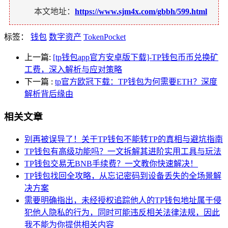
本文地址：
https://www.sjm4x.com/gbbh/599.html
标签：
钱包
数字资产
TokenPocket
上一篇:
[tp钱包app官方安卓版下载]-TP钱包币币兑换矿
工费，深入解析与应对策略
下一篇
:
tp官方欧冠下载：TP钱包为何需要ETH？深度
解析背后缘由
相关文章
别再被误导了！关于TP钱包不能转TP的真相与避坑指南
TP钱包有高级功能吗？一文拆解其进阶实用工具与玩法
TP钱包交易无BNB手续费？一文教你快速解决！
TP钱包找回全攻略，从忘记密码到设备丢失的全场景解
决方案
需要明确指出，未经授权追踪他人的TP钱包地址属于侵
犯他人隐私的行为，同时可能违反相关法律法规，因此
我不能为你提供相关内容