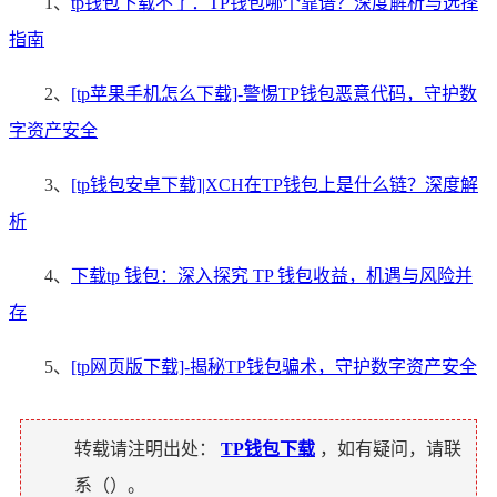
1、
tp钱包下载不了：TP钱包哪个靠谱？深度解析与选择
指南
2、
[tp苹果手机怎么下载]-警惕TP钱包恶意代码，守护数
字资产安全
3、
[tp钱包安卓下载]|XCH在TP钱包上是什么链？深度解
析
4、
下载tp 钱包：深入探究 TP 钱包收益，机遇与风险并
存
5、
[tp网页版下载]-揭秘TP钱包骗术，守护数字资产安全
转载请注明出处：
TP钱包下载
，如有疑问，请联
系（
）。