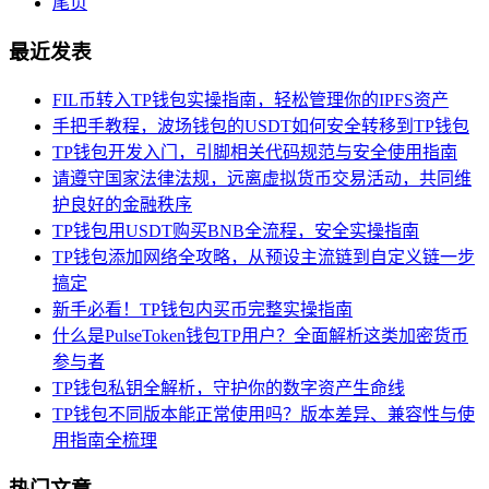
尾页
最近发表
FIL币转入TP钱包实操指南，轻松管理你的IPFS资产
手把手教程，波场钱包的USDT如何安全转移到TP钱包
TP钱包开发入门，引脚相关代码规范与安全使用指南
请遵守国家法律法规，远离虚拟货币交易活动，共同维
护良好的金融秩序
TP钱包用USDT购买BNB全流程，安全实操指南
TP钱包添加网络全攻略，从预设主流链到自定义链一步
搞定
新手必看！TP钱包内买币完整实操指南
什么是PulseToken钱包TP用户？全面解析这类加密货币
参与者
TP钱包私钥全解析，守护你的数字资产生命线
TP钱包不同版本能正常使用吗？版本差异、兼容性与使
用指南全梳理
热门文章