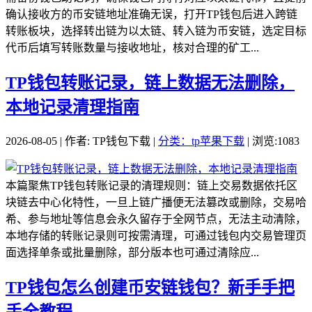
确认接收方的币安链地址准确无误，打开TP钱包后进入跨链
转账板块，选择转出链为以太链、转入链为币安链，选定目标
代币后填写转账数量与接收地址，核对合理的矿工...
TP钱包转账记录，链上数据无法删除，
本地记录清理指南
2026-08-05 | 作者: TP钱包下载 |
分类：tp苹果下载
| 浏览:1083
本篇聚焦TP钱包转账记录的清理规则：链上交易数据依托区
块链去中心化特性，一旦上链广播便无法篡改或删除，交易哈
希、参与地址等信息会永久留存于全网节点，无法主动清除，
本地存储的转账记录则可按需清理，可通过钱包内交易管理页
面选择单条或批量删除，部分版本也可通过清除应...
TP钱包怎么创建币安链钱包？新手手把
手全教程