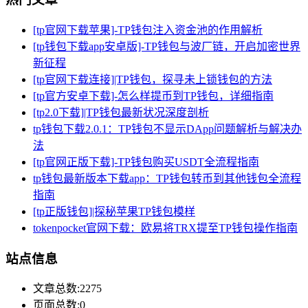
[tp官网下载苹果]-TP钱包注入资金池的作用解析
[tp钱包下载app安卓版]-TP钱包与波厂链，开启加密世界
新征程
[tp官网下载连接]|TP钱包，探寻未上锁钱包的方法
[tp官方安卓下载]-怎么样提币到TP钱包，详细指南
[tp2.0下载]|TP钱包最新状况深度剖析
tp钱包下载2.0.1：TP钱包不显示DApp问题解析与解决办
法
[tp官网正版下载]-TP钱包购买USDT全流程指南
tp钱包最新版本下载app：TP钱包转币到其他钱包全流程
指南
[tp正版钱包]|探秘苹果TP钱包模样
tokenpocket官网下载：欧易将TRX提至TP钱包操作指南
站点信息
文章总数:2275
页面总数:0