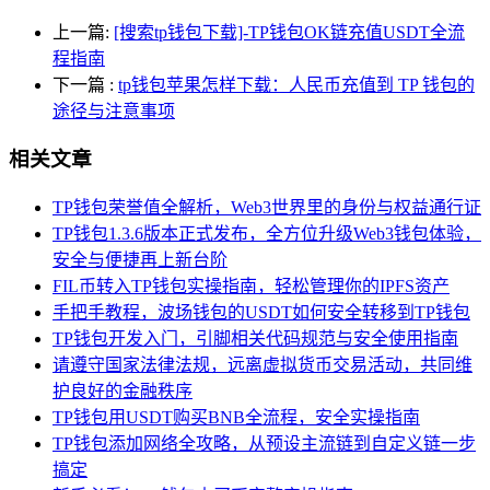
上一篇:
[搜索tp钱包下载]-TP钱包OK链充值USDT全流
程指南
下一篇
:
tp钱包苹果怎样下载：人民币充值到 TP 钱包的
途径与注意事项
相关文章
TP钱包荣誉值全解析，Web3世界里的身份与权益通行证
TP钱包1.3.6版本正式发布，全方位升级Web3钱包体验，
安全与便捷再上新台阶
FIL币转入TP钱包实操指南，轻松管理你的IPFS资产
手把手教程，波场钱包的USDT如何安全转移到TP钱包
TP钱包开发入门，引脚相关代码规范与安全使用指南
请遵守国家法律法规，远离虚拟货币交易活动，共同维
护良好的金融秩序
TP钱包用USDT购买BNB全流程，安全实操指南
TP钱包添加网络全攻略，从预设主流链到自定义链一步
搞定