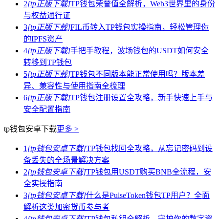
2
[tp正版下载]
TP钱包荣誉值全解析，Web3世界里的身份
与权益通行证
3
[tp正版下载]
FIL币转入TP钱包实操指南，轻松管理你
的IPFS资产
4
[tp正版下载]
手把手教程，波场钱包的USDT如何安全
转移到TP钱包
5
[tp正版下载]
TP钱包不同版本能正常使用吗？版本差
异、兼容性与使用指南全梳理
6
[tp正版下载]
TP钱包注册设置全攻略，新手快速上手与
安全配置指南
tp钱包安卓下载
更多 >
1
[tp钱包安卓下载]
TP钱包找回全攻略，从忘记密码到设
备丢失的全场景解决方案
2
[tp钱包安卓下载]
TP钱包用USDT购买BNB全流程，安
全实操指南
3
[tp钱包安卓下载]
什么是PulseToken钱包TP用户？全面
解析这类加密货币参与者
4
[tp钱包安卓下载]
TP钱包私钥全解析，守护你的数字资