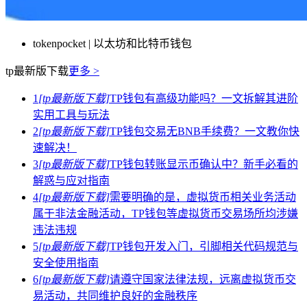
tokenpocket | 以太坊和比特币钱包
tp最新版下载
更多 >
1
[tp最新版下载]
TP钱包有高级功能吗？一文拆解其进阶
实用工具与玩法
2
[tp最新版下载]
TP钱包交易无BNB手续费？一文教你快
速解决！
3
[tp最新版下载]
TP钱包转账显示币确认中？新手必看的
解惑与应对指南
4
[tp最新版下载]
需要明确的是，虚拟货币相关业务活动
属于非法金融活动，TP钱包等虚拟货币交易场所均涉嫌
违法违规
5
[tp最新版下载]
TP钱包开发入门，引脚相关代码规范与
安全使用指南
6
[tp最新版下载]
请遵守国家法律法规，远离虚拟货币交
易活动，共同维护良好的金融秩序