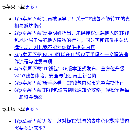
tp苹果下载
更多 >
1
[tp苹果下载]
别再被误导了！关于TP钱包不能转TP的真
相与避坑指南
2
[tp苹果下载]
需要明确指出，未经授权追踪他人的TP钱
包地址属于侵犯他人隐私的行为，同时可能违反相关法
律法规，因此我不能为你提供相关内容
3
[tp苹果下载]
BUSD可以在TP钱包买币吗？一文理清操
作流程与注意事项
4
[tp苹果下载]
TP钱包1.3.6版本正式发布，全方位升级
Web3钱包体验，安全与便捷再上新台阶
5
[tp苹果下载]
新手必看！TP钱包内买币完整实操指南
6
[tp苹果下载]
TP钱包设置到账通知全攻略，轻松掌握每
一笔资金动态
tp正版下载
更多 >
1
[tp正版下载]
开发一款对标TP钱包的去中心化数字钱包
需要多少成本？