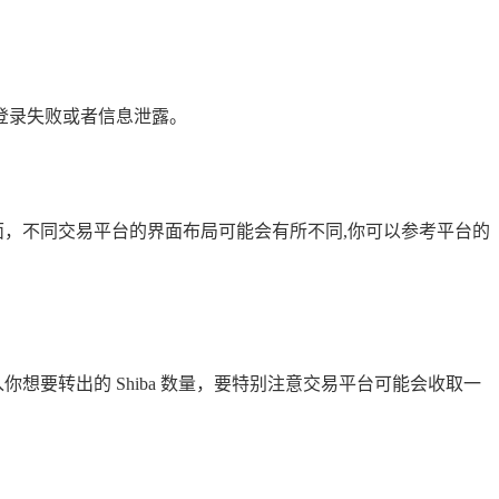
致登录失败或者信息泄露。
面，不同交易平台的界面布局可能会有所不同,你可以参考平台的
输入你想要转出的 Shiba 数量，要特别注意交易平台可能会收取一