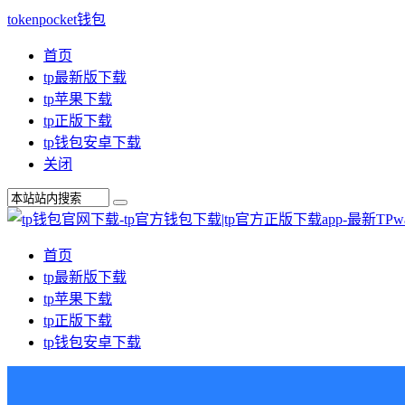
tokenpocket钱包
首页
tp最新版下载
tp苹果下载
tp正版下载
tp钱包安卓下载
关闭
首页
tp最新版下载
tp苹果下载
tp正版下载
tp钱包安卓下载