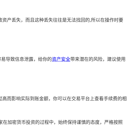
资产丢失，而且这种丢失往往是无法找回的,所以在操作时要
容易导致信息泄露，给你的
资产安全
带来潜在的风险，建议使用
过高而影响实际到账金额，你可以在交易平台上查看手续费的相
，希望大家在加密货币投资的过程中，始终保持谨慎的态度，严格按照