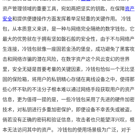
资产管理领域的重要工具，宛如两把坚实的钥匙，在保障
资产
安全
和提供便捷操作方面发挥着举足轻重的关键作用。 冷钱
包，从本质意义来讲，是一种与网络完全隔绝的数字钱包，它
最大的优势就在于拥有坚如磐石般的安全性，由于不与网络产
生连接，冷钱包就像一座固若金汤的堡垒，成功避免了黑客攻
击和网络诈骗的潜在风险，在数字资产这个风云变幻的世界
里，安全无疑是首要考量的关键因素，冷钱包恰似一个无比坚
固的保险箱，将用户的私钥精心存储在离线设备之中，使得那
些心怀不轨的不法分子根本难以通过网络手段获取用户的资产
信息，更为值得一提的是，一些冷钱包采用了先进的硬件加密
技术，对私钥进行多重加密保护，即便设备不幸丢失或被盗，
倘若没有正确的密码和验证信息，攻击者也只能望洋兴叹，根
本无法访问其中的资产。 冷钱包的使用场景极为广泛，对于