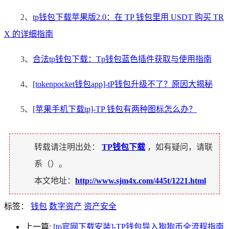
2、
tp钱包下载苹果版2.0：在 TP 钱包里用 USDT 购买 TR
X 的详细指南
3、
合法tp钱包下载：Tp钱包蓝色插件获取与使用指南
4、
[tokenpocket钱包app]-tP钱包升级不了？原因大揭秘
5、
[苹果手机下载tp]-TP 钱包有两种图标怎么办？
转载请注明出处：
TP钱包下载
，如有疑问，请联
系（
）。
本文地址：
http://www.sjm4x.com/445t/1221.html
标签：
钱包
数字资产
资产安全
上一篇:
[tp官网下载安装]-TP钱包导入狗狗币全流程指南