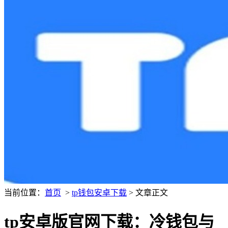
当前位置：
首页
>
tp钱包安卓下载
> 文章正文
tp安卓版官网下载：冷钱包与